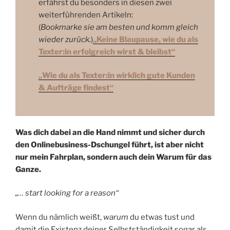
erfährst du besonders in diesen zwei
weiterführenden Artikeln:
(
Bookmarke sie am besten und komm gleich
wieder zurück.
)
„Keine Blaupause, wie du als
Texter:in erfolgreich wirst & bleibst“
„Wie du als Texter:in wirklich gute Kunden
& Aufträge findest“
Was dich dabei an die Hand nimmt und sicher durch
den Onlinebusiness-Dschungel führt, ist aber nicht
nur mein Fahrplan, sondern auch dein Warum für das
Ganze.
„… start looking for a reason“
Wenn du nämlich weißt,
warum
du etwas tust und
damit die Existenz deiner Selbstständigkeit sogar als