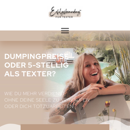
DUMPINGPREISE
ODER 5-STELLIG
ALS TEXTER?
WIE DU MEHR VERDIENST,
OHNE DEINE SEELE ZU VERKAUFEN
ODER DICH TOTZUARBEITEN