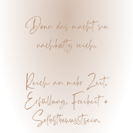
Denn das macht sie
nachhaltig reich.
Reich an mehr Zeit,
Erfüllung, Freiheit +
Selbstbewusstsein.