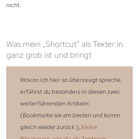
nicht.
Was mein „Shortcut“ als Texter:in
ganz grob ist und bringt
Wovon ich hier so überzeugt spreche,
erfährst du besonders in diesen zwei
weiterführenden Artikeln:
(
Bookmarke sie am besten und komm
gleich wieder zurück.
)
„Keine
Blaupause, wie du als Texter:in