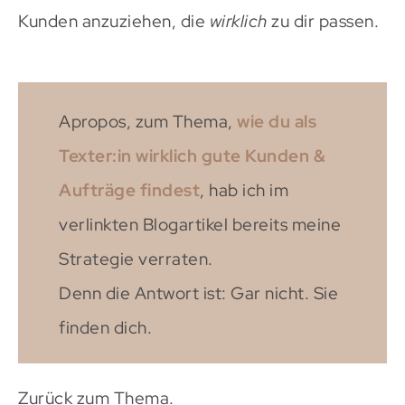
Kunden anzuziehen, die
wirklich
zu dir passen.
Apropos, zum Thema,
wie du als
Texter:in wirklich gute Kunden &
Aufträge findest
, hab ich im
verlinkten Blogartikel bereits meine
Strategie verraten.
Denn die Antwort ist: Gar nicht. Sie
finden dich.
Zurück zum Thema.