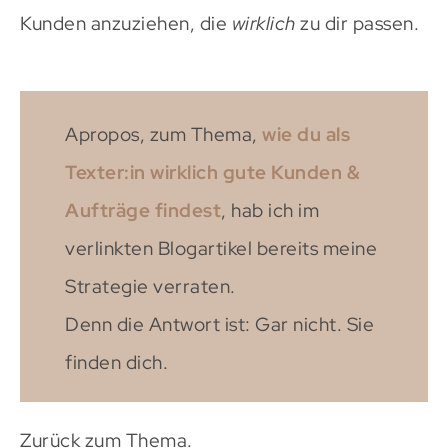
Kunden anzuziehen, die
wirklich
zu dir passen.
Apropos, zum Thema,
wie du als
Texter:in wirklich gute Kunden &
Aufträge findest
, hab ich im
verlinkten Blogartikel bereits meine
Strategie verraten.
Denn die Antwort ist: Gar nicht. Sie
finden dich.
Zurück zum Thema.