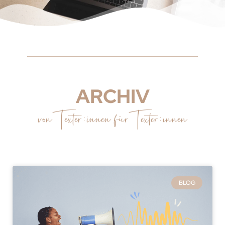
ARCHIV
vonTexter:innen fürTexter:innen
BLOG