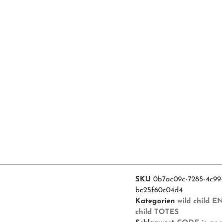
SKU
0b7ac09c-7285-4c99
bc25f60c04d4
Kategorien
wild child 
child TOTES