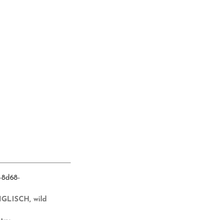
-8d68-
ENGLISCH
,
wild