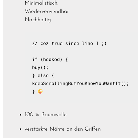
Minimalistisch.
Wiederverwendbar.
Nachhaltig.
// coz true since line 1 ;)

if (hooked) {

buy();

} else {

keepScrollingButYouKnowYouWantIt();

} 
100 % Baumwolle
verstärkte Nähte an den Griffen