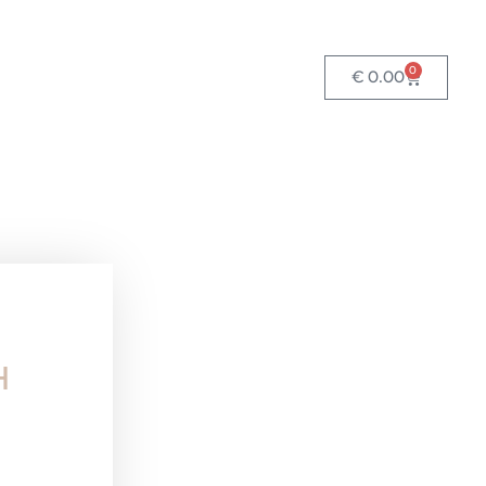
0
€
0.00
H