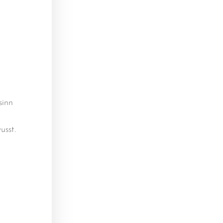
sinn
usst.