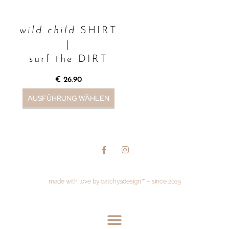
wild child
SHIRT
|
surf the DIRT
€
26.90
AUSFÜHRUNG WÄHLEN
made with love by catchyadesign™ – since 2019