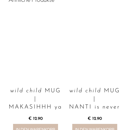
wild child
MUG
wild child
MUG
|
|
MAKASIHHH ya
NANTI is never
€
12.90
€
12.90
IN DEN WARENKORB
IN DEN WARENKORB