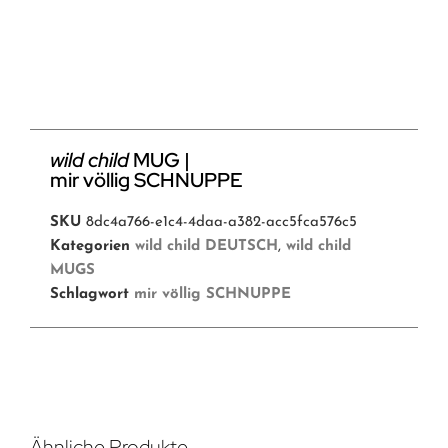
wild child
MUG |
mir völlig SCHNUPPE
SKU
8dc4a766-e1c4-4daa-a382-acc5fca576c5
Kategorien
wild child DEUTSCH
,
wild child
MUGS
Schlagwort
mir völlig SCHNUPPE
Ähnliche Produkte