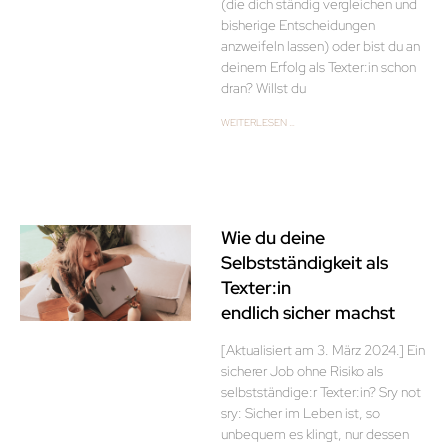
(die dich ständig vergleichen und
bisherige Entscheidungen
anzweifeln lassen) oder bist du an
deinem Erfolg als Texter:in schon
dran? Willst du
WEITERLESEN …
Wie du deine
Selbstständigkeit als
Texter:in
endlich sicher machst
[Aktualisiert am 3. März 2024.] Ein
sicherer Job ohne Risiko als
selbstständige:r Texter:in? Sry not
sry: Sicher im Leben ist, so
unbequem es klingt, nur dessen