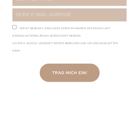
MIR IST BEWUSST, DASS DIESE DATEN IM RAHMEN DER DSGVO LAUT
DATENSCHUTZERKLÄRUNG GESPEICHERT WERDEN,
ICH MICH JEDOCH JEDERZEIT WIEDER ABMELDEN UND UM LÖSCHUNG BITTEN
KANN.
TRAG MICH EIN!