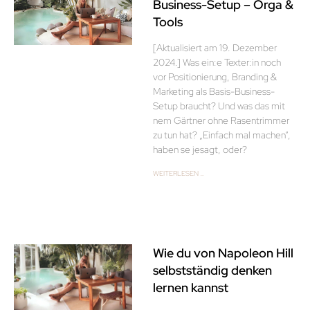
Business-Setup – Orga &
Tools
[Aktualisiert am 19. Dezember
2024.] Was ein:e Texter:in noch
vor Positionierung, Branding &
Marketing als Basis-Business-
Setup braucht? Und was das mit
nem Gärtner ohne Rasentrimmer
zu tun hat? „Einfach mal machen“,
haben se jesagt, oder?
WEITERLESEN …
Wie du von Napoleon Hill
selbstständig denken
lernen kannst