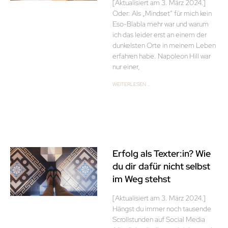
[Aktualisiert am 3. März 2024.]
Oder: Als „Mindset“ für mich kein
Eso-Blabla mehr war und warum
ich das leider erst an einem der
dunkelsten Orte in meinem Leben
erfahren habe. Napoleon Hill war
nur einer,
WEITERLESEN …
Erfolg als Texter:in? Wie
du dir dafür nicht selbst
im Weg stehst
[Aktualisiert am 3. März 2024.]
Hängst du immer noch tausende
Scrollstunden auf Social Media