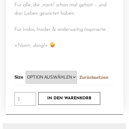
Für alle, die „
nanti
“ schon mal gehört – und
drei Leben gewartet haben.
Für Indos, Insider & anderweitig Inspirierte.
»
Nanti, dong!
«
Size
Zurücksetzen
IN DEN WARENKORB