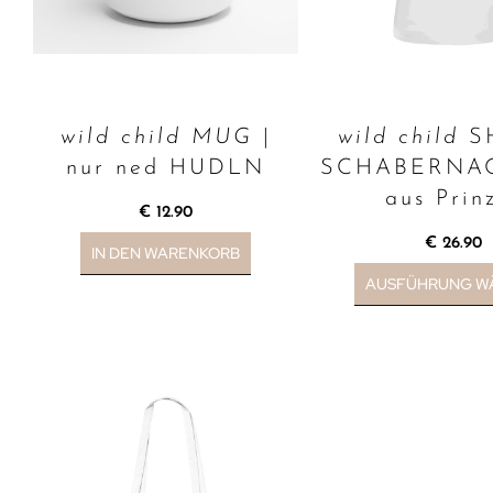
wild child MUG
|
wild child
SH
nur ned HUDLN
SCHABERNA
aus Prin
€
12.90
€
26.90
IN DEN WARENKORB
AUSFÜHRUNG W