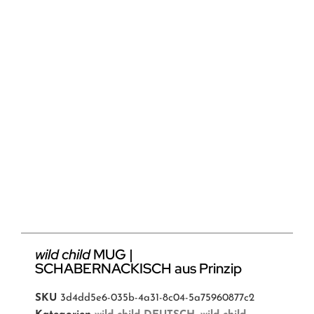
wild child
MUG |
SCHABERNACKISCH aus Prinzip
SKU
3d4dd5e6-035b-4a31-8c04-5a75960877c2