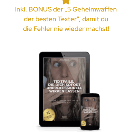
Inkl. BONUS der „5 Geheimwaffen
der besten Texter“, damit du
die Fehler nie wieder machst!