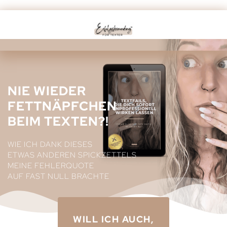
NIE WIEDER
FETTNÄPFCHEN
BEIM TEXTEN?!
WIE ICH DANK DIESES
ETWAS ANDEREN SPICKZETTELS
MEINE FEHLERQUOTE
AUF FAST NULL BRACHTE
WILL ICH AUCH,