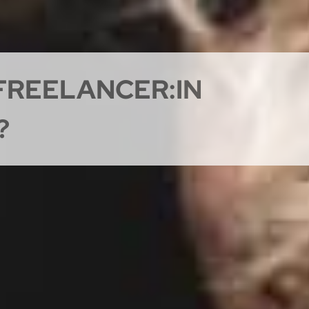
 FREELANCER:IN
?