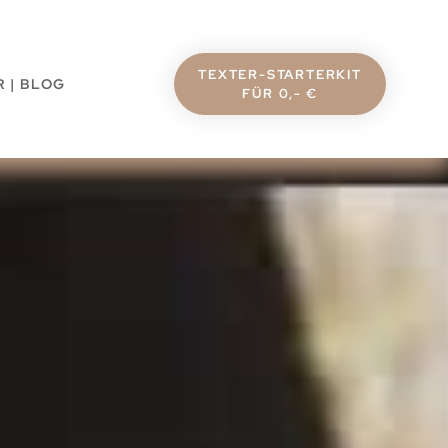
TEXTER-STARTERKIT
 | BLOG
FÜR 0,- €