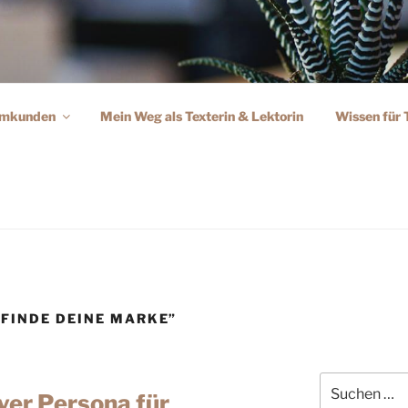
umkunden
Mein Weg als Texterin & Lektorin
Wissen für 
RANDING™️ FÜR TEXT
 & Personal-Branding als Texter:in
FINDE DEINE MARKE”
yer Persona für