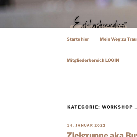
Starte hier
Mein Weg zu Tra
ERFOLGSB
Deine Roadmap zu Businessplan
Mitgliederbereich LOGIN
KATEGORIE:
WORKSHOP „
14. JANUAR 2022
Zielgruppe aka Bu