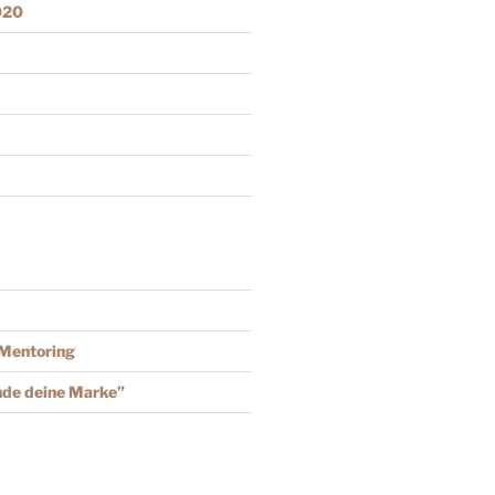
020
-Mentoring
nde deine Marke”