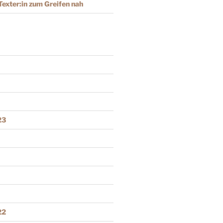
Texter:in zum Greifen nah
23
22