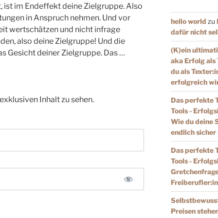
ist im Endeffekt deine Zielgruppe. Also
istungen in Anspruch nehmen. Und vor
hello world
zu
eit wertschätzen und nicht infrage
dafür nicht se
den, also deine Zielgruppe! Und die
(K)ein ultimat
s Gesicht deiner Zielgruppe. Das …
aka Erfolg als
du als Texter:i
erfolgreich wi
exklusiven Inhalt zu sehen.
Das perfekte 
Tools - Erfolg
Wie du deine S
endlich sicher
Das perfekte 
Tools - Erfolg
Gretchenfrage 
Freiberufler:i
Selbstbewussts
Preisen stehe