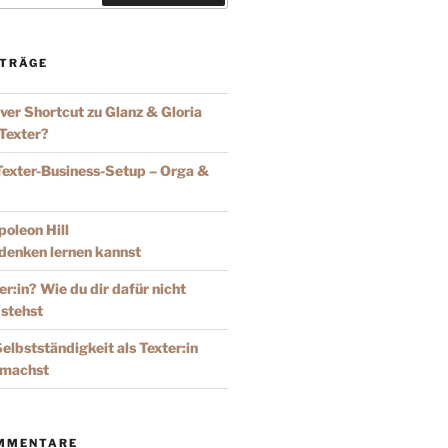
ITRÄGE
iver Shortcut zu Glanz & Gloria
 Texter?
Texter-Business-Setup – Orga &
oleon Hill
 denken lernen kannst
er:in? Wie du dir dafür nicht
 stehst
elbstständigkeit als Texter:in
 machst
MMENTARE