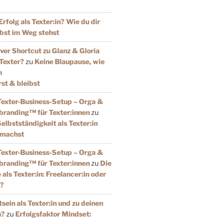
Erfolg als Texter:in? Wie du dir
lbst im Weg stehst
iver Shortcut zu Glanz & Gloria
 Texter?
zu
Keine Blaupause, wie
n
rst & bleibst
Texter-Business-Setup – Orga &
sbranding™️ für Texter:innen
zu
elbstständigkeit als Texter:in
 machst
Texter-Business-Setup – Orga &
sbranding™️ für Texter:innen
zu
Die
als Texter:in: Freelancer:in oder
n?
ein als Texter:in und zu deinen
n?
zu
Erfolgsfaktor Mindset: