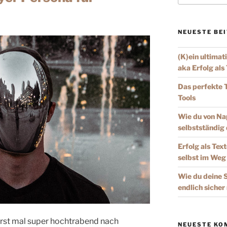
NEUESTE BE
(K)ein ultimat
aka Erfolg als
Das perfekte 
Tools
Wie du von Nap
selbstständig
Erfolg als Text
selbst im Weg
Wie du deine S
endlich sicher
erst mal super hochtrabend nach
NEUESTE KO