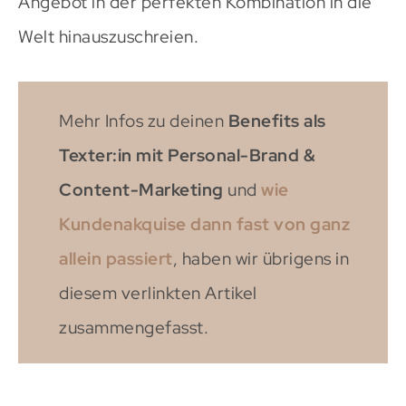
Angebot in der perfekten Kombination in die
Welt hinauszuschreien.
Mehr Infos zu deinen
Benefits als
Texter:in mit Personal-Brand &
Content-Marketing
und
wie
Kundenakquise dann fast von ganz
allein passiert
, haben wir übrigens in
diesem verlinkten Artikel
zusammengefasst.