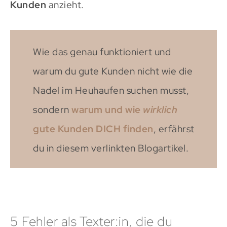
Kunden
anzieht.
Wie das genau funktioniert und
warum du gute Kunden nicht wie die
Nadel im Heuhaufen suchen musst,
sondern
warum und wie
wirklich
gute Kunden DICH finden
, erfährst
du in diesem verlinkten Blogartikel.
5 Fehler als Texter:in, die du