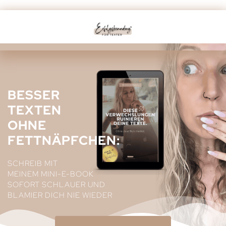
BESSER
TEXTEN
OHNE
FETTNÄPFCHEN:
SCHREIB MIT
MEINEM MINI-E-BOOK
SOFORT SCHLAUER UND
BLAMIER DICH NIE WIEDER